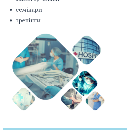
семінари
тренінги